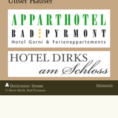
Unser Häuser
Webansicht
Druckversion
|
Sitemap
© Hotel Heldt, Bad Pyrmont